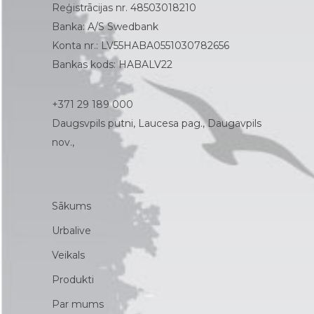
Reģistrācijas nr. 48503018210
Banka: A/S Swedbank
Konta nr.: LV55HABA0551030782656
Bankas kods: HABALV22
+371 29 189 000
Daugsvpils putni, Laucesa pag., Daugavpils
nov.,
Sākums
Urbalive
Veikals
Produkti
Par mums