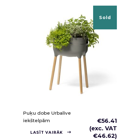
Sold
Puķu dobe Urbalive
iekštelpām
€
56.41
(exc. VAT
LASĪT VAIRĀK
€
46.62
)