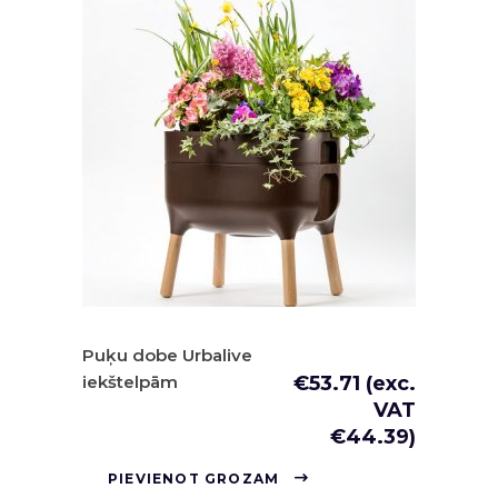
Puķu dobe Urbalive
iekštelpām
€
53.71
(exc.
VAT
€
44.39
)
PIEVIENOT GROZAM