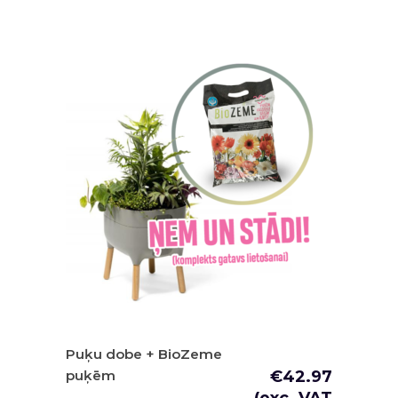
Puķu dobe + BioZeme
puķēm
€
42.97
(exc. VAT