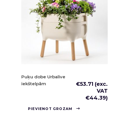
Puķu dobe Urbalive
iekštelpām
€
53.71
(exc.
VAT
€
44.39
)
PIEVIENOT GROZAM