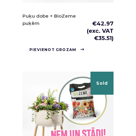
Puķu dobe + BioZeme
puķēm
€
42.97
(exc. VAT
€
35.51
)
PIEVIENOT GROZAM
Sold