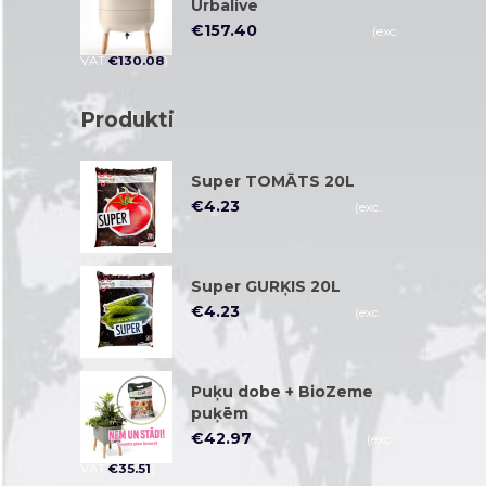
Urbalive
€
157.40
(exc.
VAT
€
130.08
)
Produkti
Super TOMĀTS 20L
€
4.23
(exc.
VAT
€
3.50
)
Super GURĶIS 20L
€
4.23
(exc.
VAT
€
3.50
)
Puķu dobe + BioZeme
puķēm
€
42.97
(exc.
VAT
€
35.51
)