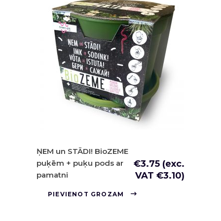
ŅEM un STĀDI! BioZEME
puķēm + puķu pods ar
€
3.75
(exc.
pamatni
VAT
€
3.10
)
PIEVIENOT GROZAM