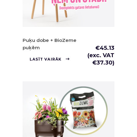
Puķu dobe + BioZeme
puķēm
€
45.13
(exc. VAT
LASĪT VAIRĀK
€
37.30
)