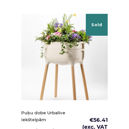
Sold
Puķu dobe Urbalive
iekštelpām
€
56.41
(exc. VAT