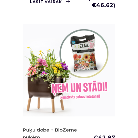
LASĪT VAIRĀK
€
46.62
)
Puķu dobe + BioZeme
puķēm
€
42.97