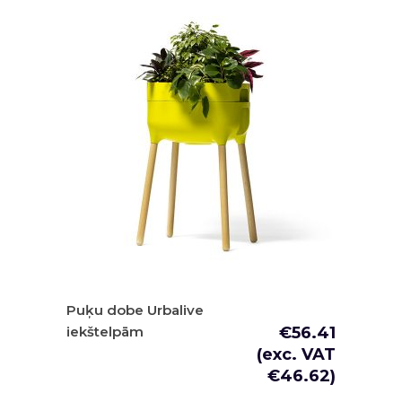
Puķu dobe Urbalive
iekštelpām
€
56.41
(exc. VAT
€
46.62
)