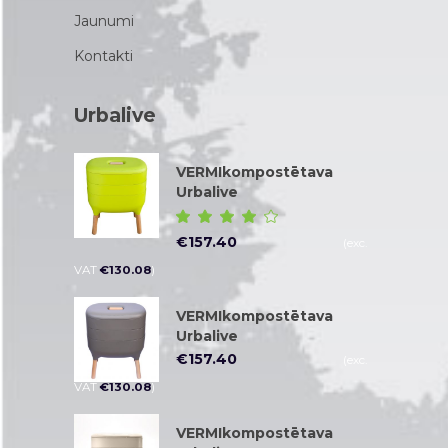
Jaunumi
Kontakti
Urbalive
VERMIkompostētava
Urbalive
Novērtēt
ar
€
157.40
(exc.
4.00
no 5
VAT
€
130.08
)
VERMIkompostētava
Urbalive
€
157.40
(exc.
VAT
€
130.08
)
VERMIkompostētava