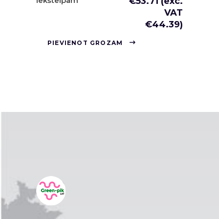
iekštelpām
€
53.71
(exc.
VAT
€
44.39
)
PIEVIENOT GROZAM