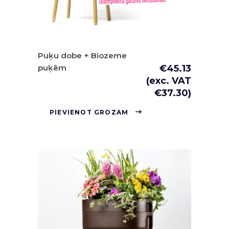
Puķu dobe + Biozeme
puķēm
€
45.13
(exc. VAT
€
37.30
)
PIEVIENOT GROZAM