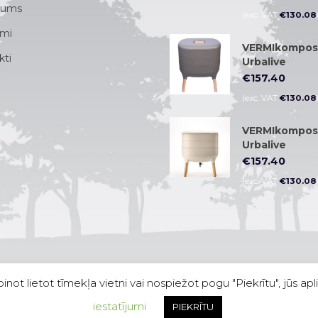
no 5
mums
(exc. VAT
€
130.08
mi
VERMIkompos
kti
Urbalive
€
157.40
(exc. VAT
€
130.08
VERMIkompos
Urbalive
€
157.40
(exc. VAT
€
130.08
ot lietot tīmekļa vietni vai nospiežot pogu "Piekrītu", jūs ap
iestatījumi
PIEKRĪTU