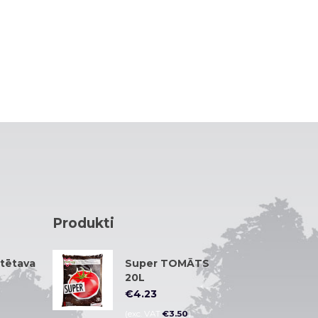
Produkti
tētava
Super TOMĀTS
20L
€
4.23
Novērtēts
(exc. VAT
€
3.50
)