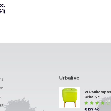
xc.
41
)
Urbalive
ms
ve
VERMIkompos
s
Urbalive
kti
ar
€
157.40
4.00