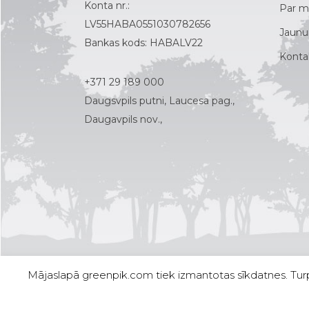
Konta nr.:
Par 
LV55HABA0551030782656
Jaunu
Bankas kods: HABALV22
Konta
+371 29 189 000
Daugsvpils putni, Laucesa pag.,
Daugavpils nov.,
Mājaslapā greenpik.com tiek izmantotas sīkdatnes. Turpin
© Copyright Green-PIK LAT