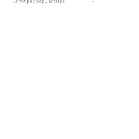
Kārtot pēc popularitātes