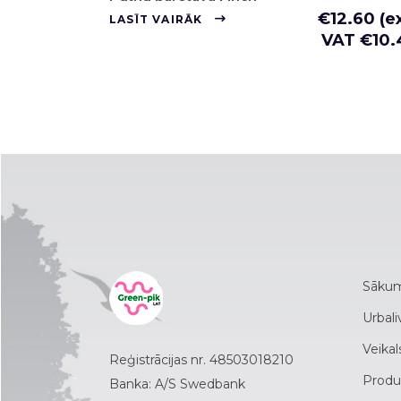
€
12.60
(e
LASĪT VAIRĀK
VAT
€
10.
Sāku
Urbali
Veikal
Reģistrācijas nr. 48503018210
Produ
Banka: A/S Swedbank