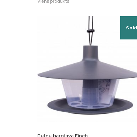
Viens produkts
Sol
Putnu barotava Finch