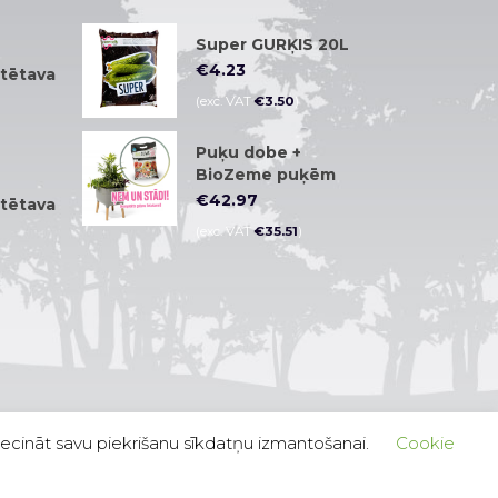
)
Super GURĶIS 20L
€
4.23
tētava
(exc. VAT
€
3.50
)
Puķu dobe +
)
BioZeme puķēm
€
42.97
tētava
(exc. VAT
€
35.51
)
)
liecināt savu piekrišanu sīkdatņu izmantošanai.
Cookie
Follow us