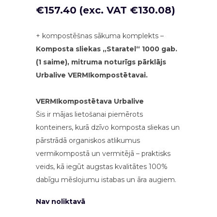
€
157.40
(exc. VAT
€
130.08
)
+ kompostēšnas sākuma komplekts –
Komposta sliekas „Staratel“ 1000 gab.
(1 saime),
mitruma noturīgs pārklājs
Urbalive VERMIkompostētavai.
VERMIkompostētava Urbalive
Šis ir mājas lietošanai piemērots
konteiners, kurā dzīvo komposta sliekas un
pārstrādā organiskos atlikumus
vermikompostā un vermitējā – praktisks
veids, kā iegūt augstas kvalitātes 100%
dabīgu mēslojumu istabas un āra augiem.
Nav noliktavā