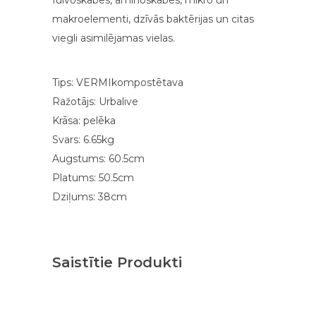
fulvoskābes, aminoskābes, mikro un
makroelementi, dzīvās baktērijas un citas
viegli asimilējamas vielas.
Tips: VERMIkompostētava
Ražotājs: Urbalive
Krāsa: pelēka
Svars: 6.65kg
Augstums: 60.5cm
Platums: 50.5cm
Dziļums: 38cm
Saistītie Produkti