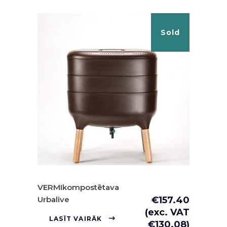
Sold
VERMIkompostētava
Urbalive
€
157.40
(exc. VAT
LASĪT VAIRĀK
€
130.08
)