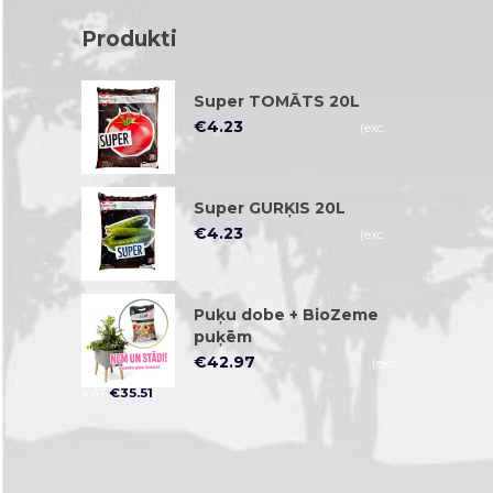
Produkti
Super TOMĀTS 20L
€
4.23
(exc.
VAT
€
3.50
)
Super GURĶIS 20L
€
4.23
(exc.
VAT
€
3.50
)
Puķu dobe + BioZeme
puķēm
€
42.97
(exc.
VAT
€
35.51
)