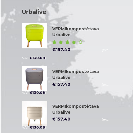
Urbalive
VERMIkompostētava
Urbalive
Novērtēt
ar
€
157.40
(exc.
4.00
no 5
VAT
€
130.08
)
VERMIkompostētava
Urbalive
€
157.40
(exc.
VAT
€
130.08
)
VERMIkompostētava
Urbalive
€
157.40
(exc.
VAT
€
130.08
)