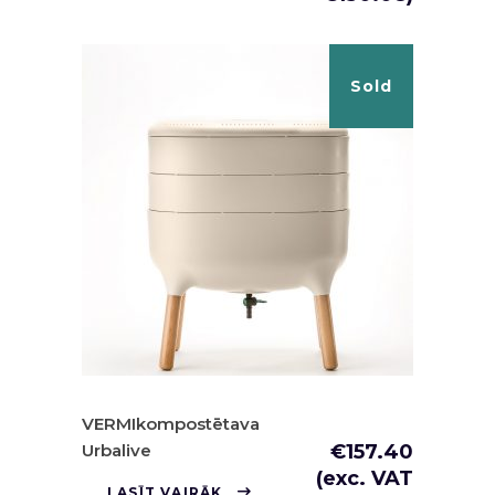
Sold
VERMIkompostētava
Urbalive
€
157.40
(exc. VAT
LASĪT VAIRĀK