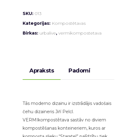
SKU:
013
Kategorijas:
Kompostētavas
Birkas:
urbalive
,
vermikompostetava
Apraksts
Padomi
Tās moderno dizainu ir izstrādājis vadošais
čehu dizaineris Jiří Pelcl.
VERMIkompostētava sastāv no diviem
kompostēšanas konteineriem, kuros ar
komposta slieku “Staratel” palīdzību tiek