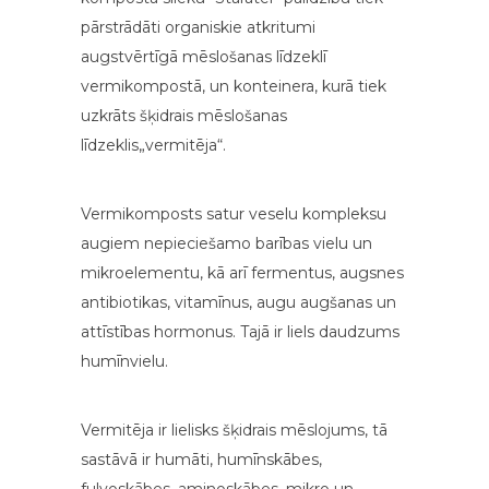
pārstrādāti organiskie atkritumi
augstvērtīgā mēslošanas līdzeklī
vermikompostā, un konteinera, kurā tiek
uzkrāts šķidrais mēslošanas
līdzeklis„vermitēja“.
Vermikomposts satur veselu kompleksu
augiem nepieciešamo barības vielu un
mikroelementu, kā arī fermentus, augsnes
antibiotikas, vitamīnus, augu augšanas un
attīstības hormonus. Tajā ir liels daudzums
humīnvielu.
Vermitēja ir lielisks šķidrais mēslojums, tā
sastāvā ir humāti, humīnskābes,