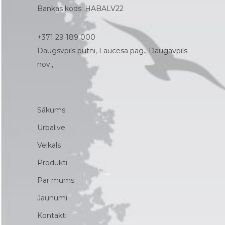
Bankas kods: HABALV22
+371 29 189 000
Daugsvpils putni, Laucesa pag., Daugavpils
nov.,
Sākums
Urbalive
Veikals
Produkti
Par mums
Jaunumi
Kontakti