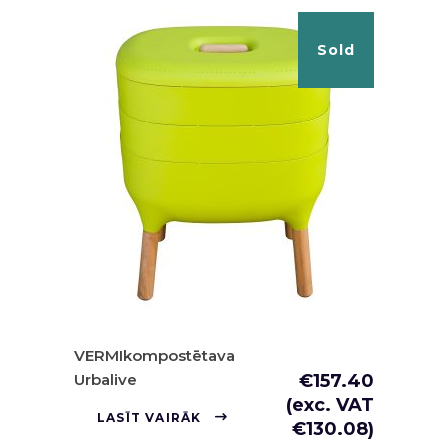
Sold
VERMIkompostētava
Urbalive
€
157.40
(exc. VAT
LASĪT VAIRĀK
€
130.08
)