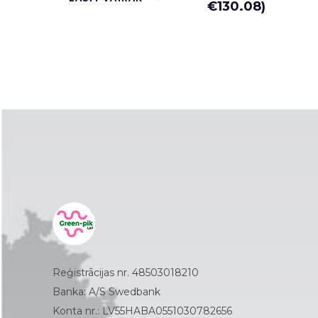
€
130.08
)
Reģistrācijas nr. 48503018210
Banka: A/S Swedbank
Konta nr.: LV55HABA0551030782656