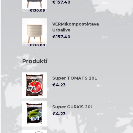
€
157.40
(exc.
VAT
€
130.08
)
VERMIkompostētava
Urbalive
€
157.40
(exc.
VAT
€
130.08
)
Produkti
Super TOMĀTS 20L
€
4.23
(exc.
VAT
€
3.50
)
Super GURĶIS 20L
€
4.23
(exc.
VAT
€
3.50
)