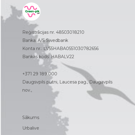
Reģistrācijas nr. 48503018210
Banka: A/S Swedbank
Konta nr.: LV55HABA0551030782656
Bankas kods: HABALV22
+371 29 189 000
Daugsvpils putni, Laucesa pag., Daugavpils
nov.,
Sākums
Urbalive