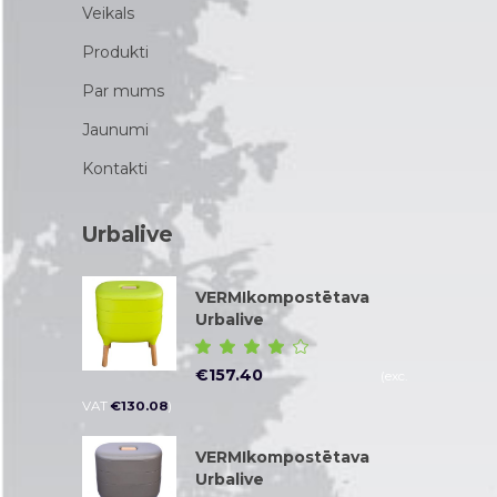
Veikals
Produkti
Par mums
Jaunumi
Kontakti
Urbalive
VERMIkompostētava
Urbalive
Novērtēt
ar
€
157.40
(exc.
4.00
no 5
VAT
€
130.08
)
VERMIkompostētava
Urbalive