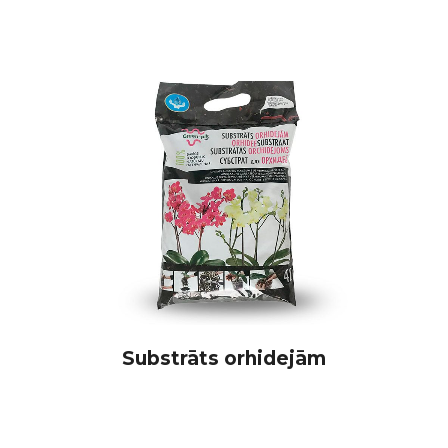
Substrāts orhidejām